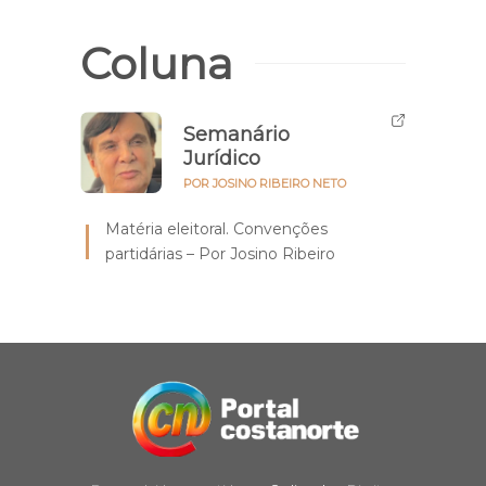
Coluna
Semanário
Jurídico
POR JOSINO RIBEIRO NETO
Matéria eleitoral. Convenções
partidárias – Por Josino Ribeiro