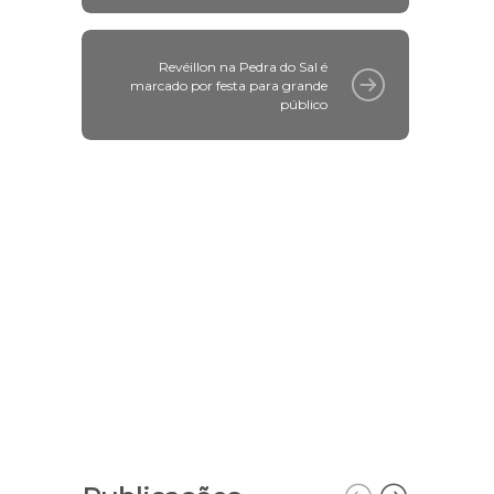
Revéillon na Pedra do Sal é
marcado por festa para grande
público