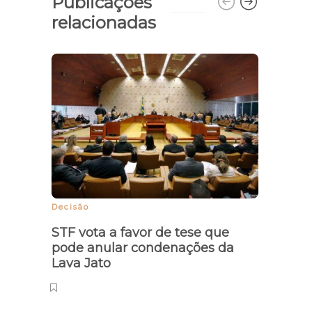
Publicações
relacionadas
Aerop
Parn
Decisão
STF vota a favor de tese que
pode anular condenações da
Lava Jato