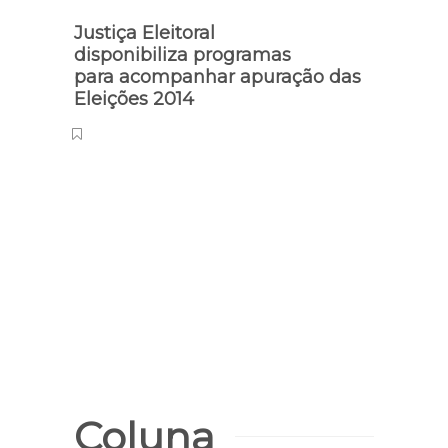
Justiça Eleitoral
disponibiliza programas
para acompanhar apuração das
Eleições 2014
Jornal
TV C
pales
audi
Coluna