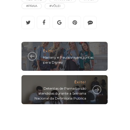
#PRAIA
#VÔLEI
Êxito!
Hariany e Paula viajam juntas
para Disney
Êxito!
Detentas de Parnaíba são
atendidas durante a Semana
Nacional da Defensoria Pública