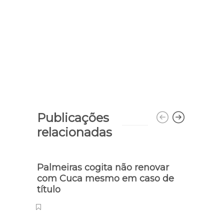
Publicações
relacionadas
Palmeiras cogita não renovar
Trans
com Cuca mesmo em caso de
rece
título