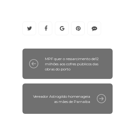
MPF quer o ressarcimento de12
milhões aos cofres públicos das
obras do porto
Vereador Astrogildo homenageia
as mães de Parnaíba