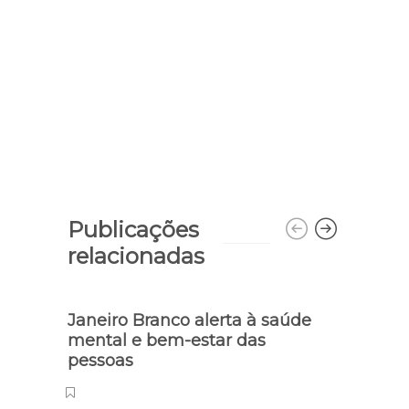
Publicações
relacionadas
Janeiro Branco alerta à saúde
Mais
mental e bem-estar das
traba
pessoas
do F