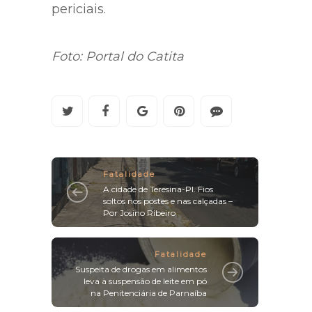
periciais.
Foto: Portal do Catita
Fatalidade
A cidade de Teresina-PI. Fios
soltos nos postes e nas calçadas –
Por Josino Ribeiro
Fatalidade
Suspeita de drogas em alimentos
leva à suspensão de leite em pó
na Penitenciária de Parnaíba