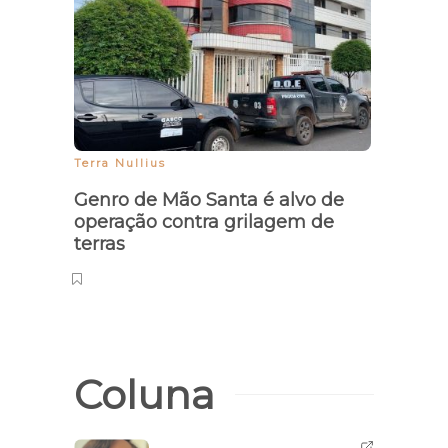
Terra Nullius
Agrav
Genro de Mão Santa é alvo de
Piau
operação contra grilagem de
terra
terras
Nord
Coluna