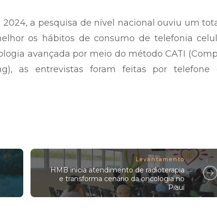
 2024, a pesquisa de nível nacional ouviu um tot
melhor os hábitos de consumo de telefonia celu
cnologia avançada por meio do método CATI (Com
ng), as entrevistas foram feitas por telefone
Levantamento
HMB inicia atendimento de radioterapia
e transforma cenário da oncologia no
Piauí