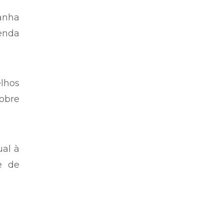
anha
renda
elhos
sobre
ual à
e de