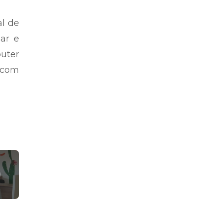
al de
lar e
puter
 com