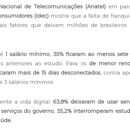
Nacional de Telecomunicações (Anatel)
em parc
onsumidores (Idec)
mostra que a falta de franqu
is fatores que deixam milhões de brasileiros
té
1 salário mínimo
,
35% ficaram ao menos sete 
s anteriores ao estudo. Para os
de menor ren
ficaram mais de 15 dias desconectados
, contra a
 3 salários mínimos.
ente a vida digital:
63,8% deixaram de usar serv
serviços do governo
,
55,2% interromperam estu
aúde
.