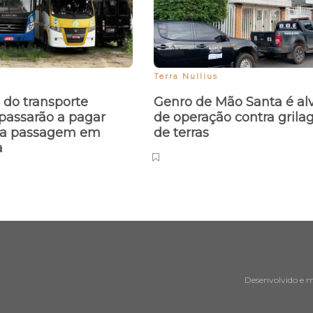
Terra Nullius
 do transporte
Genro de Mão Santa é al
 passarão a pagar
de operação contra gril
la passagem em
de terras
a
Desenvolvido e 