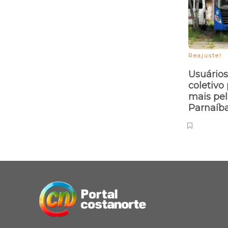
Reajuste!
Usuários
coletivo
mais pe
Parnaíb