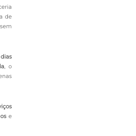
eria
ia de
 sem
dias
da
, o
penas
iços
dos
e