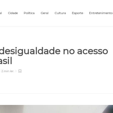
al
Cidade
Política
Geral
Cultura
Esporte
Entretenimento
 desigualdade no acesso
asil
2 min
ler