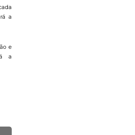
icada
rá a
ião e
rá a