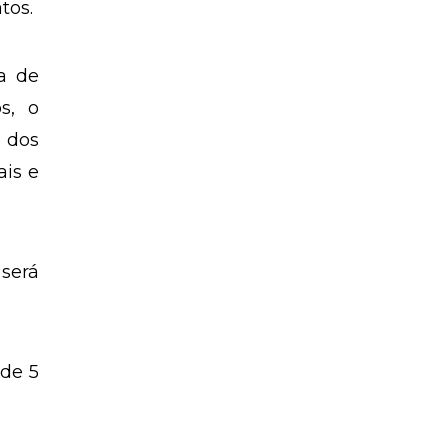
tos.
ca de
os, o
 dos
ais e
será
 de 5