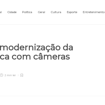
al
Cidade
Política
Geral
Cultura
Esporte
Entretenimento
 modernização da
ica com câmeras
2 min
ler