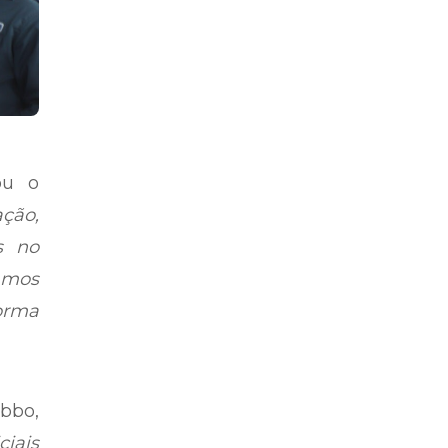
ou o
ção,
s no
tamos
orma
ubbo,
ciais