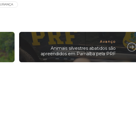
URANÇA
Avanço
Animais silvestres abatidos são
apreendidos em Parnaíba pela PRF