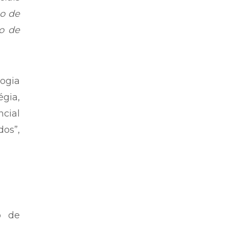
ão de
po de
logia
égia,
cial
os”,
o de