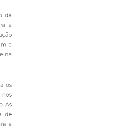
o da
ra a
ação
com a
se na
a os
 nos
o. As
a de
ara a