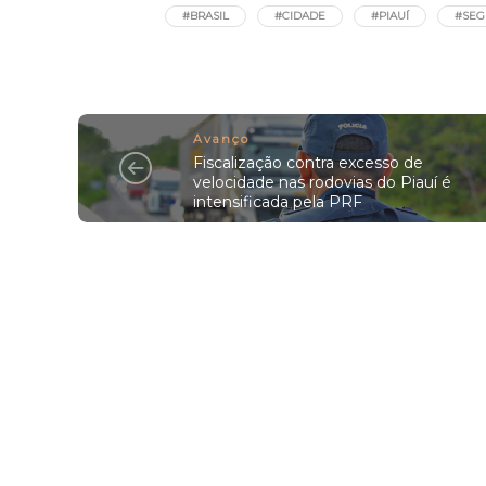
#BRASIL
#CIDADE
#PIAUÍ
#SEG
Avanço
Fiscalização contra excesso de
velocidade nas rodovias do Piauí é
intensificada pela PRF