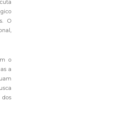
cuta
gico
is. O
onal,
am o
as a
tuam
usca
 dos