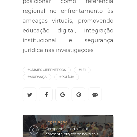
posicionar como referência
regional no enfrentamento às
ameaças virtuais, promovendo
educação digital, integração
institucional e segurança
jurídica nas investigações.
#CRIMES CIBERNETICOS
#LEI
#MUDANÇA
#POLÍCIA
Legislação
Companhia Porto Piauí
apresenta projeto de novo cais