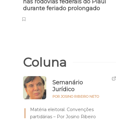
Saúde
PRF intensificará fiscalizações
nas rodovias federais do Piauí
“A gu
durante feriado prolongado
venci
sobr
Coluna
Semanário
Jurídico
POR JOSINO RIBEIRO NETO
Matéria eleitoral. Convenções
partidárias – Por Josino Ribeiro