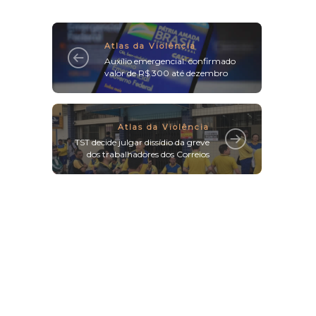
Atlas da Violência
Auxílio emergencial: confirmado
valor de R$ 300 até dezembro
Atlas da Violência
TST decide julgar dissídio da greve
dos trabalhadores dos Correios