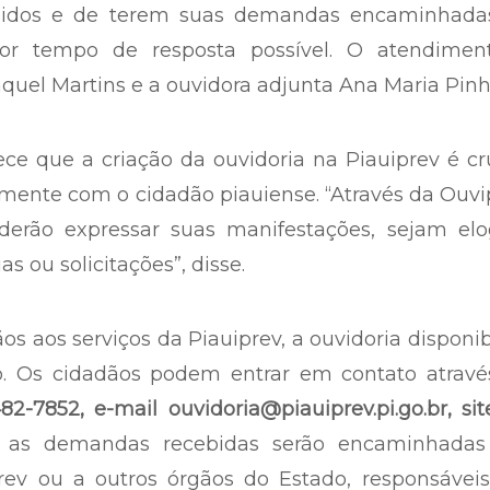
olhidos e de terem suas demandas encaminhada
r tempo de resposta possível. O atendimen
quel Martins e a ouvidora adjunta Ana Maria Pinh
ce que a criação da ouvidoria na Piauiprev é cr
amente com o cidadão piauiense. “Através da Ouvi
derão expressar suas manifestações, sejam elog
 ou solicitações”, disse.
ãos aos serviços da Piauiprev, a ouvidoria disponib
o. Os cidadãos podem entrar em contato atravé
2-7852, e-mail ouvidoria@piauiprev.pi.go.br, si
as demandas recebidas serão encaminhadas
rev ou a outros órgãos do Estado, responsáveis