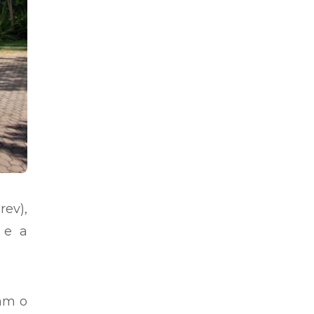
rev),
 e a
ham o