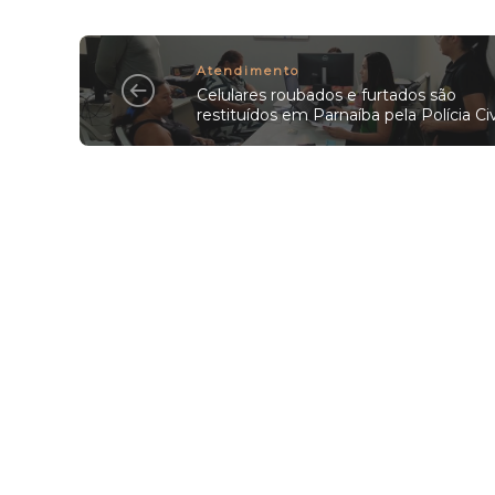
Atendimento
Celulares roubados e furtados são
restituídos em Parnaíba pela Polícia Civ