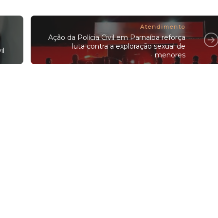
Atendimento
Ação da Polícia Civil em Parnaíba reforça
luta contra a exploração sexual de
il
menores