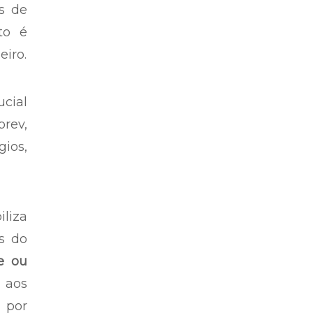
s de
to é
eiro.
ucial
prev,
ios,
iliza
s do
te ou
 aos
 por