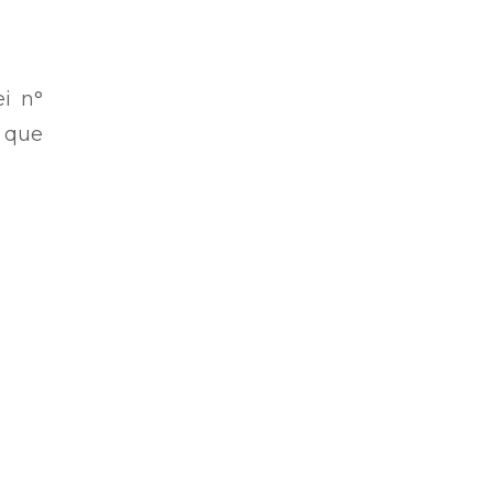
ei n°
 que