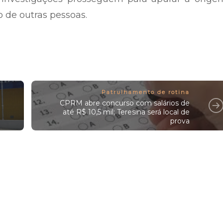
o de outras pessoas.
Patrulhamento de rotina
CPRM abre concurso com salários de
até R$ 10,5 mil; Teresina será local de
prova