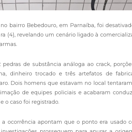
 bairro Bebedouro, em Parnaíba, foi desativad
ira (4), revelando um cenário ligado à comerciali
 armas.
2 pedras de substância análoga ao crack, porçõ
, dinheiro trocado e três artefatos de fabric
aro. Dois homens que estavam no local tentaram
imação de equipes policiais e acabaram conduz
e o caso foi registrado.
e a ocorrência apontam que o ponto era usado 
As investigações prosseguem para apurar a orig