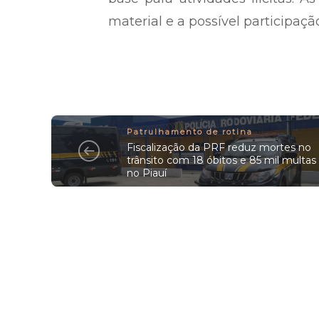
material e a possível participaçã
Patrulhamento de rotina
Fiscalização da PRF reduz mortes no
trânsito com 18 óbitos e 85 mil multas
no Piauí