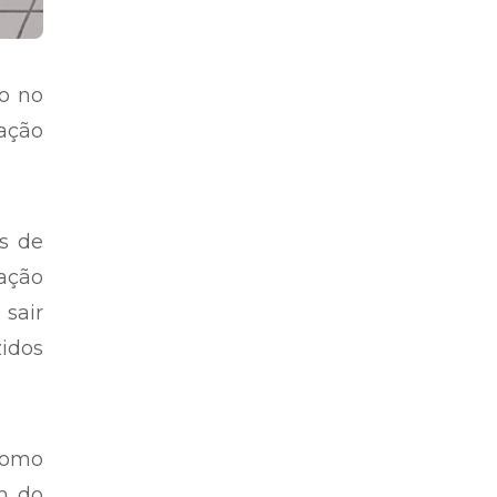
o no
zação
es de
ação
 sair
idos
como
em do