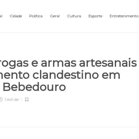
al
Cidade
Política
Geral
Cultura
Esporte
Entretenimento
ogas e armas artesanais
ento clandestino em
o Bebedouro
1 min
ler