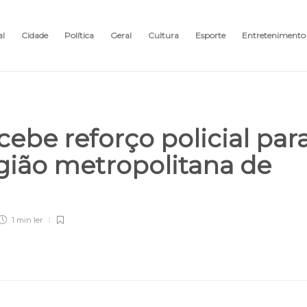
al
Cidade
Política
Geral
Cultura
Esporte
Entretenimento
ecebe reforço policial par
egião metropolitana de
1 min
ler