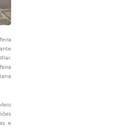
feira
ante
DPar.
feira
itana
Meio
liões
tas e