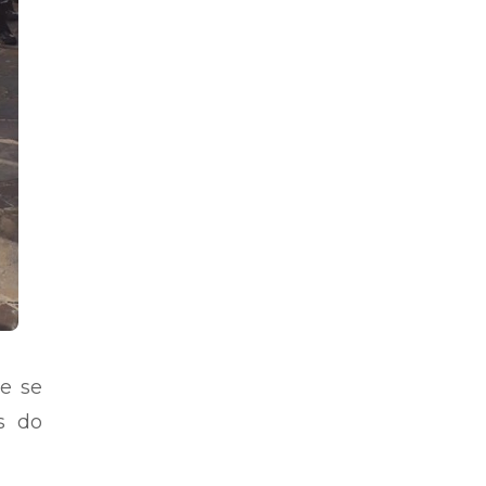
te se
s do