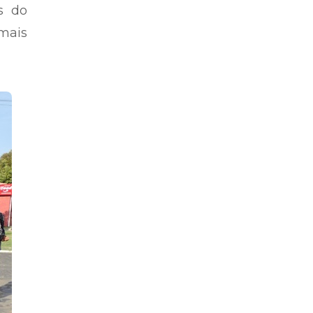
s do
 mais