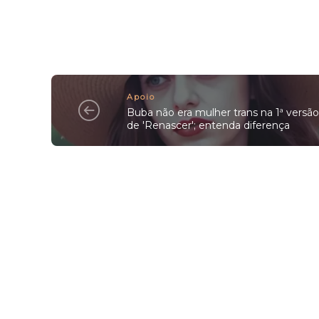
Apoio
Buba não era mulher trans na 1ª versão
de 'Renascer'; entenda diferença