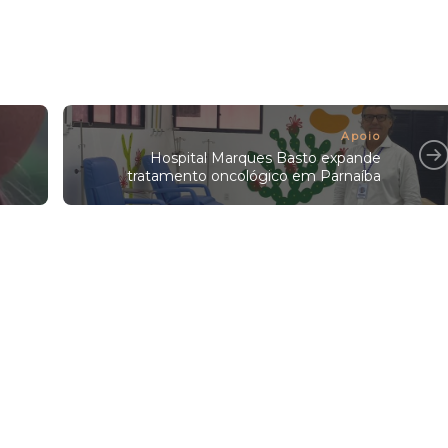
Apoio
Hospital Marques Basto expande
tratamento oncológico em Parnaíba