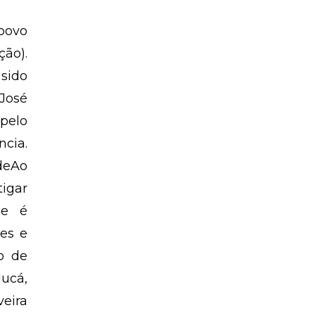
 povo
ção).
sido
 José
pelo
ncia.
deAo
tigar
de é
tes e
o de
ucá,
veira