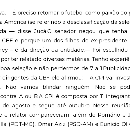
iva.— É preciso retomar o futebol como paixão do
pa América (se referindo à desclassificação da sele
ada — disse Jucá.O senador negou que tenha 
 a CBF e porque um dos filhos do ex-presidente
ey – é da direção da entidade.— Foi escolhido 
 por ter relatado diversas matérias. Tenho experiê
oa seleção e não perdermos de 7 a 1.Publicida
 dirigentes da CBF ele afirmou:— A CPI vai inves
do. Não vamos blindar ninguém. Não se po
contra A ou B.A CPI é composta por 11 integran
 de agosto e segue até outubro. Nessa reuniã
te e relator compareceram, além de Romário e J
lla (PDT-MG), Omar Aziz (PSD-AM) e Eunicio Oli