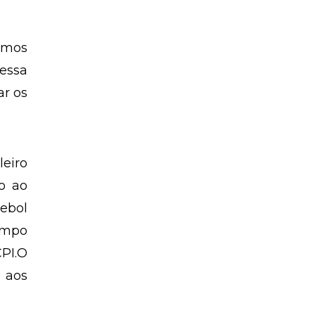
vamos
nessa
ar os
leiro
o ao
ebol
campo
PI.O
 aos