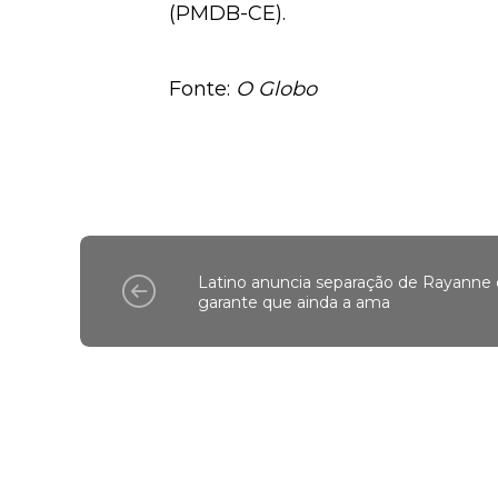
(PMDB-CE).
Fonte:
O Globo
Latino anuncia separação de Rayanne 
garante que ainda a ama