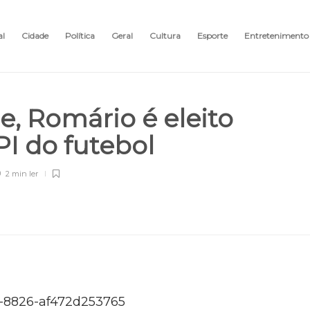
al
Cidade
Política
Geral
Cultura
Esporte
Entretenimento
, Romário é eleito
PI do futebol
2 min
ler