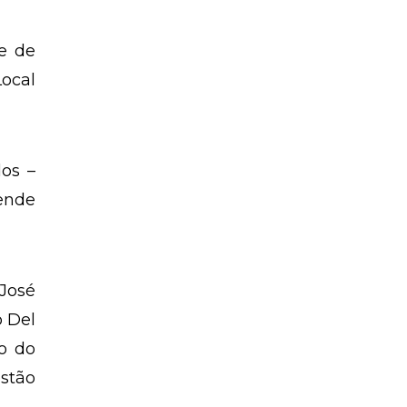
e de
Local
dos –
ende
José
o Del
ão do
estão