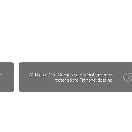
e
W. Dias e Ciro Gomes se encontram para
tratar sobre Transnordestina