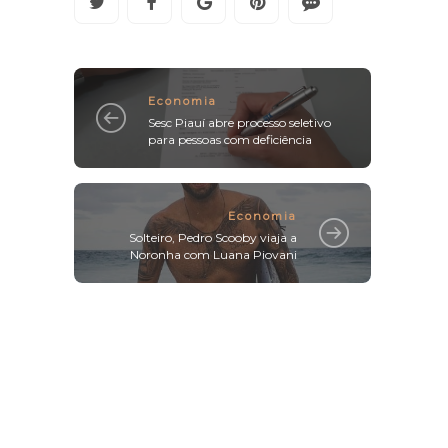
Economia
Sesc Piauí abre processo seletivo
para pessoas com deficiência
Economia
Solteiro, Pedro Scooby viaja a
Noronha com Luana Piovani