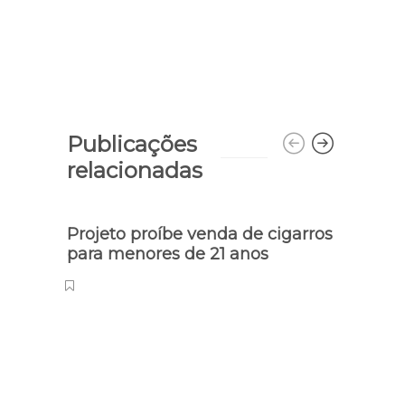
Publicações
relacionadas
Projeto proíbe venda de cigarros
Morre
para menores de 21 anos
parl
Gasp