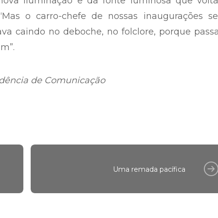
nova iluminação e da fonte luminosa que volta
“Mas o carro-chefe de nossas inaugurações se
va caindo no deboche, no folclore, porque pass
am”.
ndência de Comunicação
Uma remada pacífica