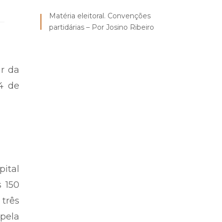
Matéria eleitoral. Convenções
partidárias – Por Josino Ribeiro
ar da
4 de
pital
s 150
três
pela