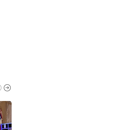
Decisão do TST pode resultar
no fim da greve dos Correios
no país