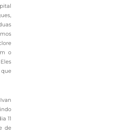
pital
gues,
 duas
somos
lore
om o
Eles
o que
Ivan
aindo
ia 11
e de