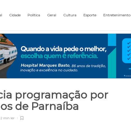
al
Cidade
Política
Geral
Cultura
Esporte
Entretenimento
cia programação por
nos de Parnaíba
2 min
ler