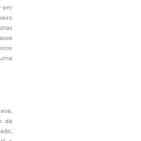
ar em
meiro
tras
asse
eiros
 uma
teve,
m da
ado,