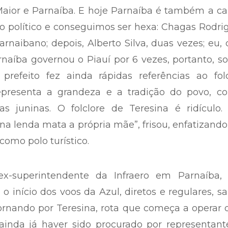
aior e Parnaíba. E hoje Parnaíba é também a ca
go político e conseguimos ser hexa: Chagas Rodri
rnaibano; depois, Alberto Silva, duas vezes; eu,
arnaíba governou o Piauí por 6 vezes, portanto, 
prefeito fez ainda rápidas referências ao folc
epresenta a grandeza e a tradição do povo, c
 juninas. O folclore de Teresina é ridículo. 
na lenda mata a própria mãe”, frisou, enfatizand
como polo turístico.
x-superintendente da Infraero em Parnaíba, 
o início dos voos da Azul, diretos e regulares, s
ornando por Teresina, rota que começa a operar d
ainda já haver sido procurado por representant