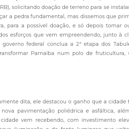
B), solicitando doação de terreno para se instal
nçar a pedra fundamental, mas dissemos que pri
, para a possível doação, e só depois tomar ou
 dos esforços que vem empreendendo, junto à cl
o governo federal conclua a 2ª etapa dos Tabul
transformar Parnaíba num polo de fruticultura,
mente dita, ele destacou o ganho que a cidade 
ova pavimentação poliédrica e asfáltica, alé
 cidade vem recebendo, com investimento elev