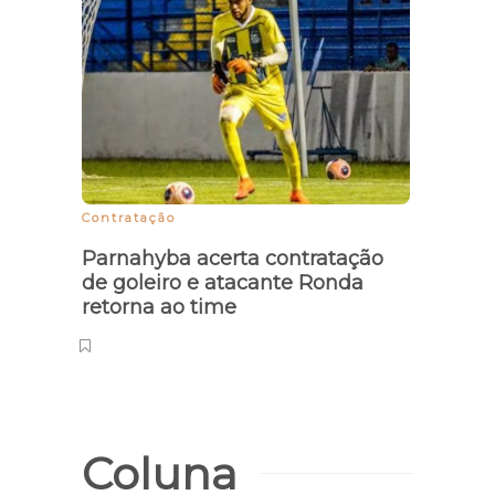
Contratação
Opera
Parnahyba acerta contratação
Políc
de goleiro e atacante Ronda
Burit
retorna ao time
tráfi
Coluna