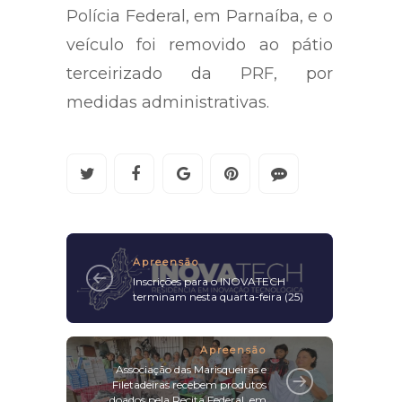
Polícia Federal, em Parnaíba, e o
veículo foi removido ao pátio
terceirizado da PRF, por
medidas administrativas.
Apreensão
Inscrições para o INOVATECH
terminam nesta quarta-feira (25)
Apreensão
Associação das Marisqueiras e
Filetadeiras recebem produtos
doados pela Recita Federal, em