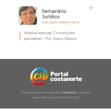
Semanário
Jurídico
POR JOSINO RIBEIRO NETO
Matéria eleitoral. Convenções
partidárias – Por Josino Ribeiro
Desenvolvido e mantido por
Codiworks
- Direitos
reservados a Costa Norte © 2026.