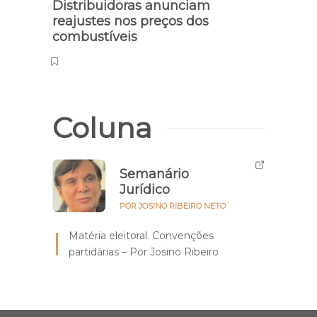
Nova medida
Mercad
Distribuidoras anunciam
4 em 
reajustes nos preços dos
insat
combustíveis
pesq
Coluna
Semanário
Jurídico
POR JOSINO RIBEIRO NETO
Matéria eleitoral. Convenções
partidárias – Por Josino Ribeiro