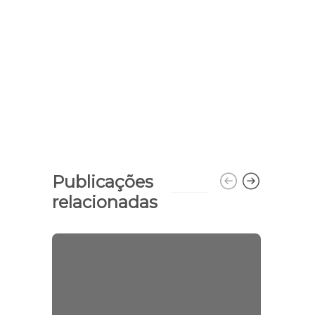
Publicações
relacionadas
Gover
2 mi