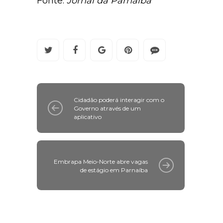
Fonte:
Jornal da Parnaíba
Cidadão poderá interagir com o
Governo através de um
aplicativo
Embrapa Meio-Norte abre vagas
de estágio em Parnaíba