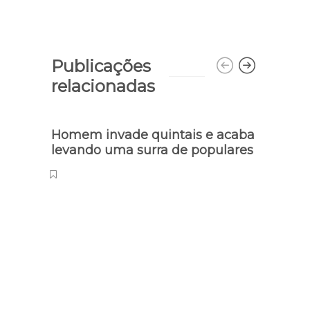
Publicações
relacionadas
Homem invade quintais e acaba
Veíc
levando uma surra de populares
árvo
Seba