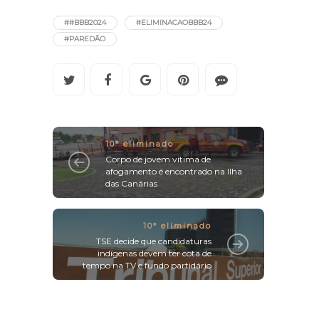
##BBB2024
#ELIMINACAOBBB24
#PAREDÃO
10° eliminado
Corpo de jovem vítima de
afogamento é encontrado na Ilha
das Canárias
10° eliminado
TSE decide que candidaturas
indígenas devem ter cota de
tempo na TV e fundo partidário