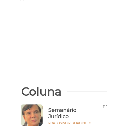
Tortur
Vítim
exec
Luís 
Coluna
Semanário
Jurídico
POR JOSINO RIBEIRO NETO