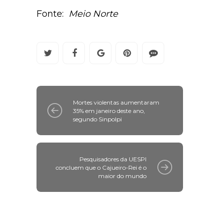
Fonte:
Meio Norte
Mortes violentas aumentaram
35% em janeiro deste ano,
segundo Sinpolpi
Pesquisadores da UESPI
concluem que o Cajueiro-Rei é o
maior do mundo