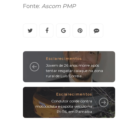
Fonte:
Ascom PMP
Esclarecimentos
Jovem de 26 anos morre após
tentar resgatar caiaque na zona
rural de Luís Correia
Esclarecimentos
Condutor colide contra
motociclista e capota veículo na
PI-116, em Parnaíba