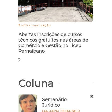
Profissionalização
Oport
Abertas inscrições de cursos
Sesc 
técnicos gratuitos nas áreas de
grat
Comércio e Gestão no Liceu
Parnaibano
Coluna
Semanário
Jurídico
POR JOSINO RIBEIRO NETO