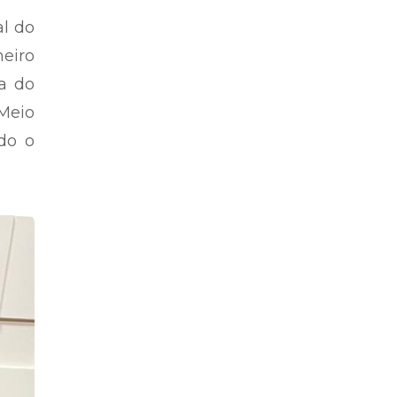
al do
eiro
ra do
Meio
do o