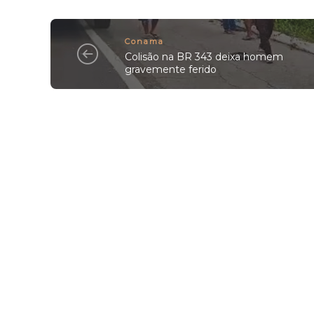
Conama
Colisão na BR 343 deixa homem
gravemente ferido