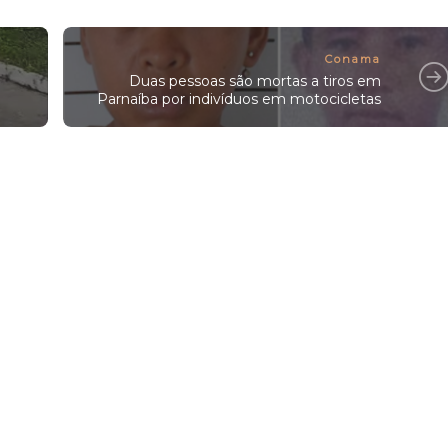
Conama
Duas pessoas são mortas a tiros em
Parnaíba por indivíduos em motocicletas