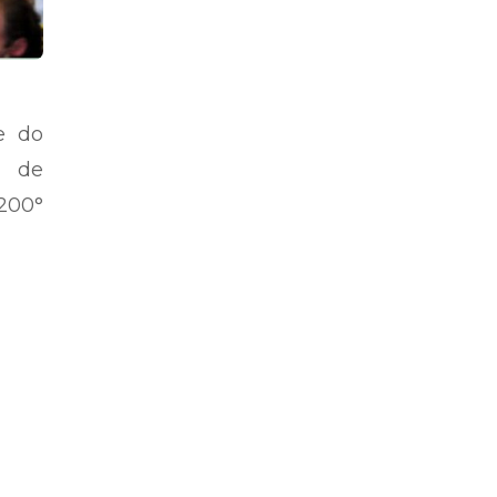
e do
o de
200°