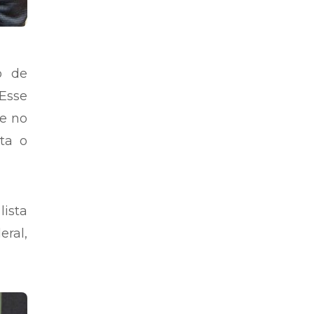
o de
“Esse
te no
ta o
lista
ral,