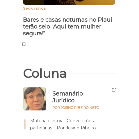
Segurança
Consci
Bares e casas noturnas no Piauí
Ente
terão selo “Aqui tem mulher
pode 
segura!”
obje
Coluna
Semanário
Jurídico
POR JOSINO RIBEIRO NETO
Matéria eleitoral. Convenções
partidárias – Por Josino Ribeiro