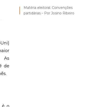
Matéria eleitoral. Convenções
partidárias – Por Josino Ribeiro
Uni)
maior
. As
59 de
ês.
o é o