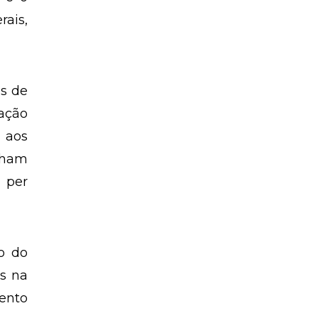
rais,
es de
ação
 aos
nham
r per
o do
s na
mento