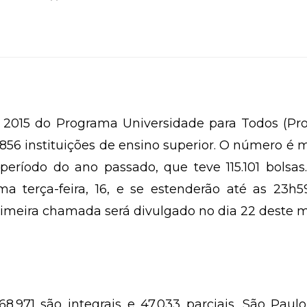
 2015 do Programa Universidade para Todos (Pro
 856 instituições de ensino superior. O número é 
eríodo do ano passado, que teve 115.101 bolsas
ima terça-feira, 16, e se estenderão até as 23h
 primeira chamada será divulgado no dia 22 deste m
68.971 são integrais e 47.033 parciais. São Paul