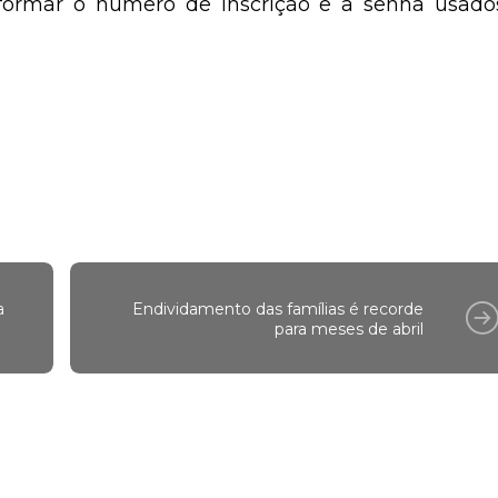
informar o número de inscrição e a senha usado
a
Endividamento das famílias é recorde
para meses de abril