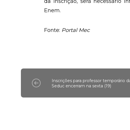
da inscrição, será necessário 
Enem.
Fonte:
Portal Mec
Inscrições para professor temporário d
Seduc encerram na sexta (19)