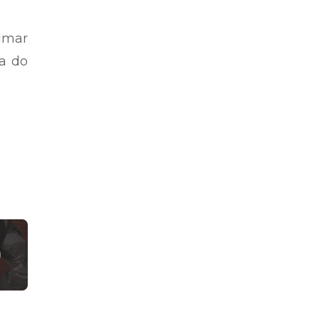
imar
a do