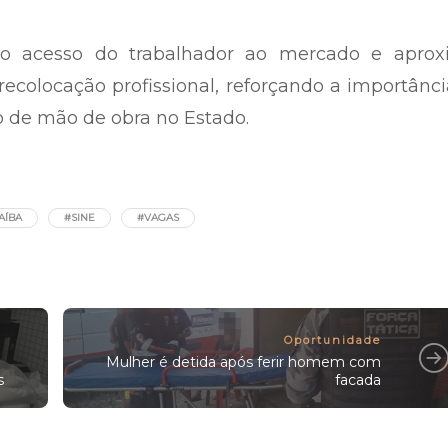
r o acesso do trabalhador ao mercado e aprox
olocação profissional, reforçando a importânci
o de mão de obra no Estado.
AÍBA
#SINE
#VAGAS
Oportunidade
Mulher é detida após ferir homem com
s
facada