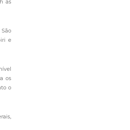
h às
 São
iri e
nível
a os
nto o
rais,