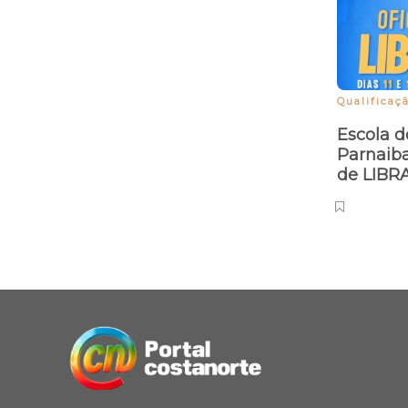
Qualificaç
Escola d
Parnaib
de LIBR