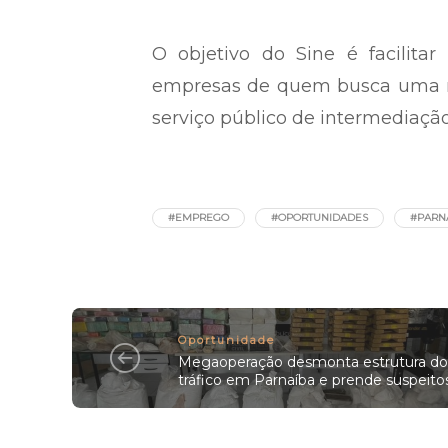
O objetivo do Sine é facilita
empresas de quem busca uma rec
serviço público de intermediaçã
#EMPREGO
#OPORTUNIDADES
#PARN
Oportunidade
Megaoperação desmonta estrutura do
tráfico em Parnaíba e prende suspeito