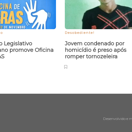
ão
Desobediente!
o Legislativo
Jovem condenado por
ano promove Oficina
homicídio é preso após
AS
romper tornozeleira
Desenvolvido e 