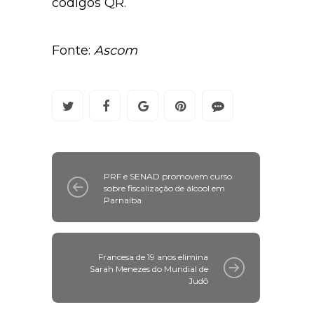
com um aplicativo leitor de
códigos QR.
Fonte:
Ascom
PRF e SENAD promovem curso
sobre fiscalização de álcool em
Parnaíba
Francesa de 19 anos elimina
Sarah Menezes do Mundial de
Judô