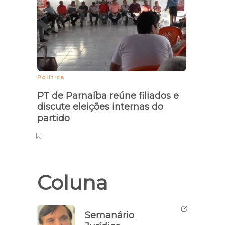
Política
Zé Ham
PT de Parnaíba reúne filiados e
Gove
discute eleições internas do
opos
partido
Coluna