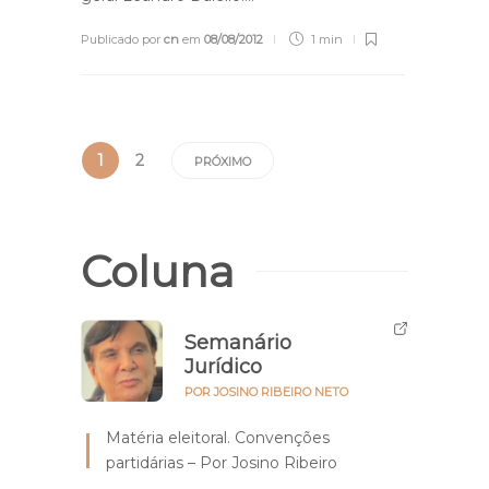
Publicado por
cn
em
08/08/2012
1 min
1
2
PRÓXIMO
Coluna
Semanário
Jurídico
POR JOSINO RIBEIRO NETO
Matéria eleitoral. Convenções
partidárias – Por Josino Ribeiro