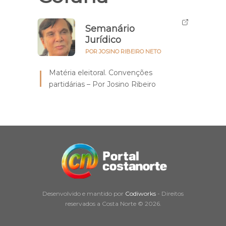
Semanário
Jurídico
POR JOSINO RIBEIRO NETO
Matéria eleitoral. Convenções
partidárias – Por Josino Ribeiro
Desenvolvido e mantido por
Codiworks
- Direitos
reservados a Costa Norte © 2026.