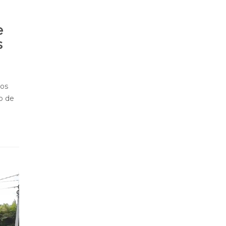
e
s
dos
o de