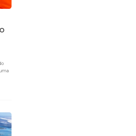
o
a
do
 uma