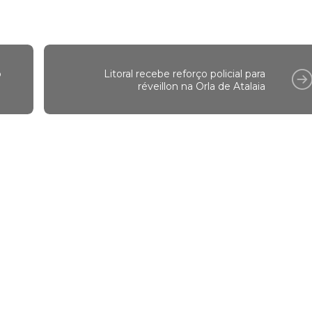
o
Litoral recebe reforço policial para
réveillon na Orla de Atalaia