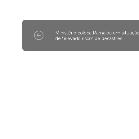
Ministério coloca Parnaíba em situaçã
de "elevado risco" de desastres