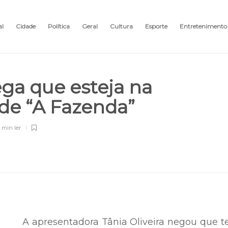
al
Cidade
Política
Geral
Cultura
Esporte
Entretenimento
ega que esteja na
de “A Fazenda”
 min
ler
A apresentadora Tânia Oliveira negou que 