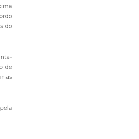
óxima
ordo
es do
inta-
do de
, mas
pela