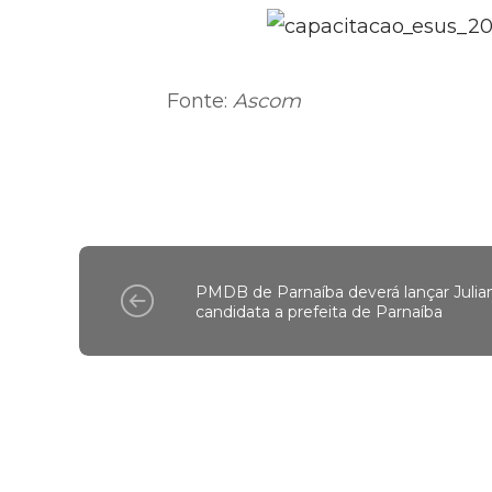
Fonte:
Ascom
PMDB de Parnaíba deverá lançar Julia
candidata a prefeita de Parnaíba