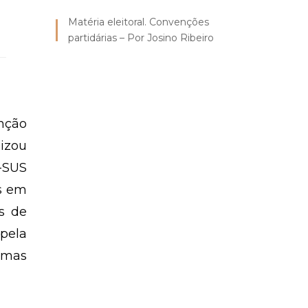
Matéria eleitoral. Convenções
partidárias – Por Josino Ribeiro
enção
lizou
e-SUS
es em
s de
pela
emas