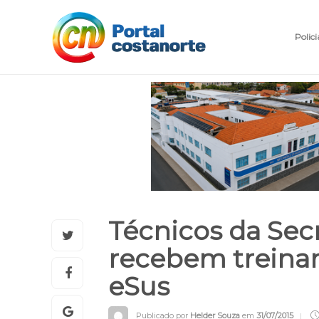
Polici
Técnicos da Sec
recebem treina
eSus
Publicado por
Helder Souza
em
31/07/2015