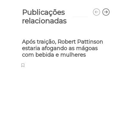
Publicações
relacionadas
Após traição, Robert Pattinson
Tatá
estaria afogando as mágoas
casa
com bebida e mulheres
Mari