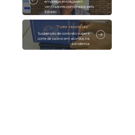
empresas entregarem
ventiladores comprados pelo
Estado
‘Tudo resolvido’
Suspensão de contrato supera
corte de salário em acordos na
pandemia