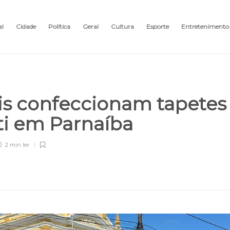
al
Cidade
Política
Geral
Cultura
Esporte
Entretenimento
iéis confeccionam tapetes
ti em Parnaíba
2 min
ler