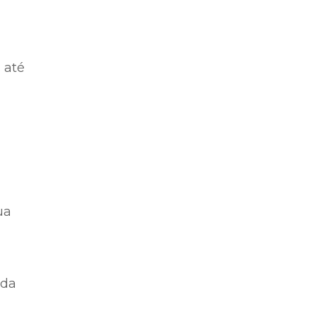
 até
ua
 da