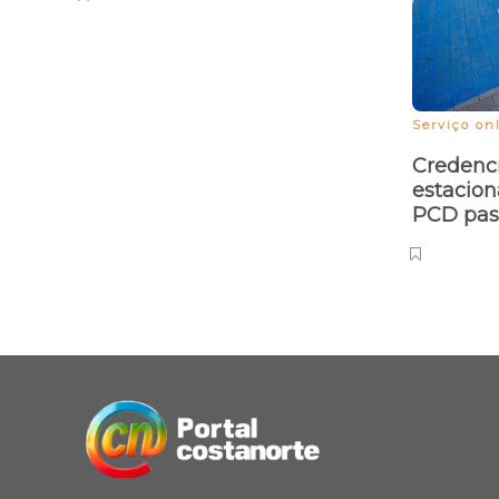
Serviço on
Credenci
estacion
PCD pass