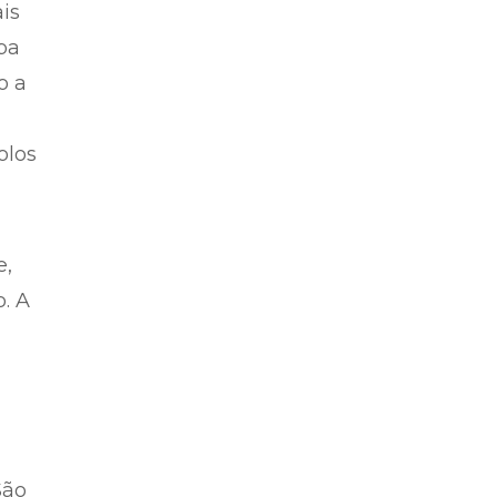
is
pa
o a
olos
e,
. A
São