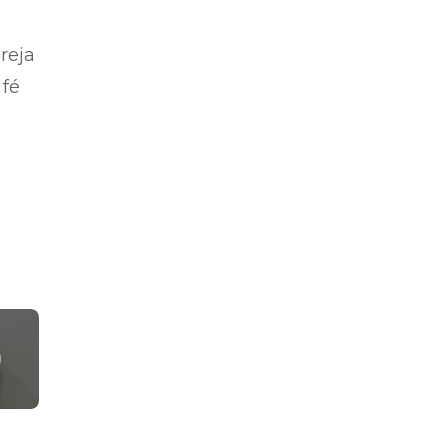
reja
 fé