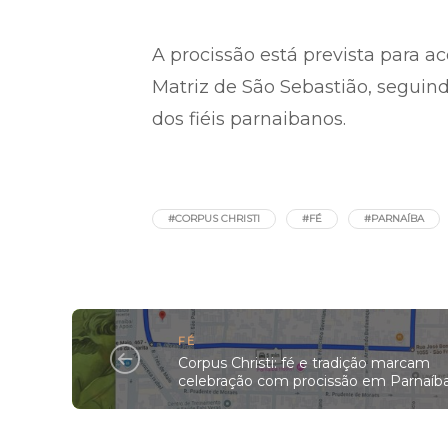
A procissão está prevista para a
Matriz de São Sebastião, seguin
dos fiéis parnaibanos.
#CORPUS CHRISTI
#FÉ
#PARNAÍBA
FÉ
Corpus Christi: fé e tradição marcam
celebração com procissão em Parnaíb