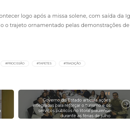
contecer logo após a missa solene, com saída da Ig
do o trajeto ornamentado pelas demonstrações de
#PROCISSÃO
#TAPETES
#TRADIÇÃO
FÉ
Governo do Estado articula ações
integradas para reforçar o turismo e os
a
serviços públicos no litoral piauiense
durante as férias de julho