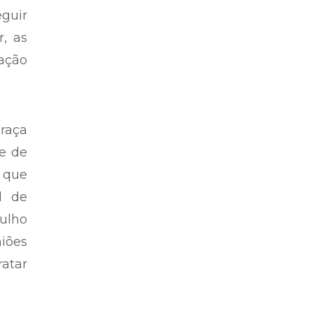
eguir
r, as
ação
praça
de de
 que
l de
julho
niões
ratar