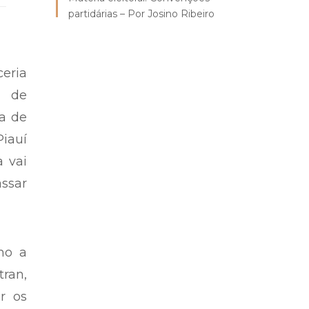
partidárias – Por Josino Ribeiro
eria
a de
a de
iauí
a vai
assar
mo a
ran,
ar os