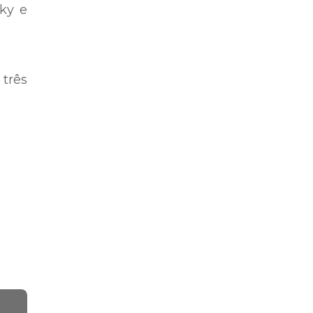
sky e
 três