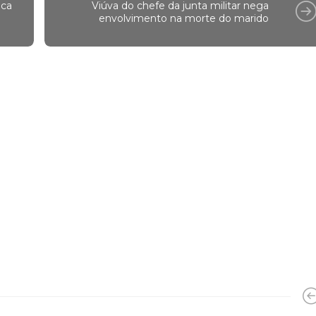
ica
Viúva do chefe da junta militar nega
envolvimento na morte do marido