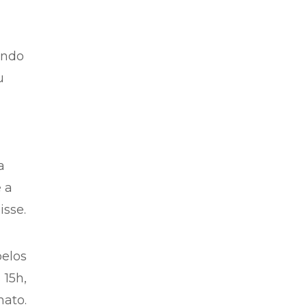
ando
u
a
 a
isse.
elos
 15h,
nato.