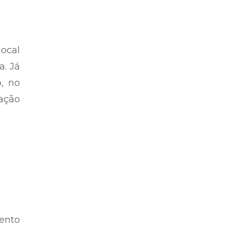
local
a. Já
, no
ação
mento