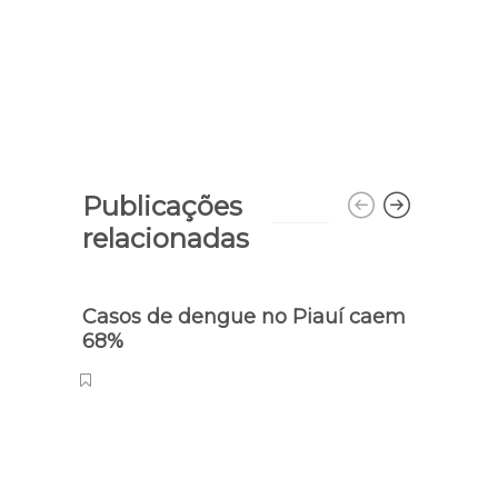
Publicações
relacionadas
Casos de dengue no Piauí caem
Paes 
68%
Grup
Port