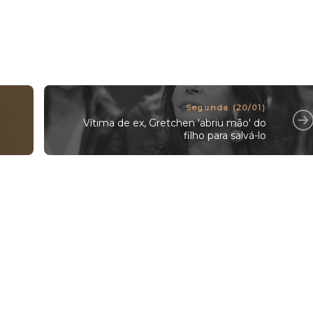
Segunda (20/01)
Vítima de ex, Gretchen 'abriu mão' do
filho para salvá-lo