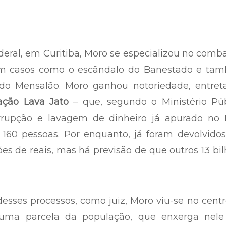
ederal, em Curitiba, Moro se especializou no comb
 em casos como o escândalo do Banestado e ta
o Mensalão. Moro ganhou notoriedade, entreta
ação Lava Jato
– que, segundo o Ministério Púb
rrupção e lavagem de dinheiro já apurado no P
160 pessoas. Por enquanto, já foram devolvidos
hões de reais, mas há previsão de que outros 13 bi
desses processos, como juiz, Moro viu-se no cent
uma parcela da população, que enxerga nel