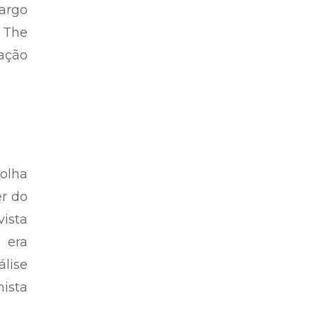
cargo
e The
ação
olha
er do
vista
, era
lise
nista