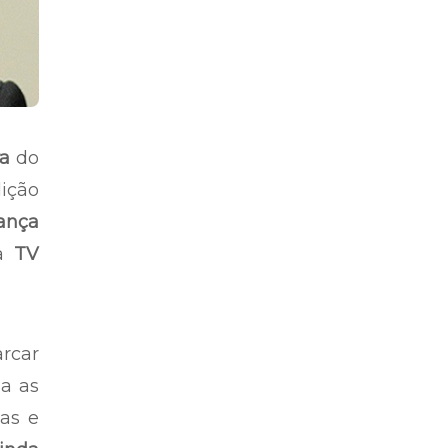
a
do
dição
ança
da
TV
arcar
da as
cas e