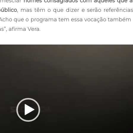
o mesclar
nomes consagrados com aqueles que a
público
, mas têm o que dizer e serão referência
. Acho que o programa tem essa vocação também 
s”, afirma Vera.