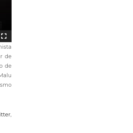
nista
or de
do de
 Malu
lismo
tter
,