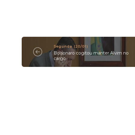
Segunda (20/01)
Bolsonaro cogitou manter Alvim no
cargo