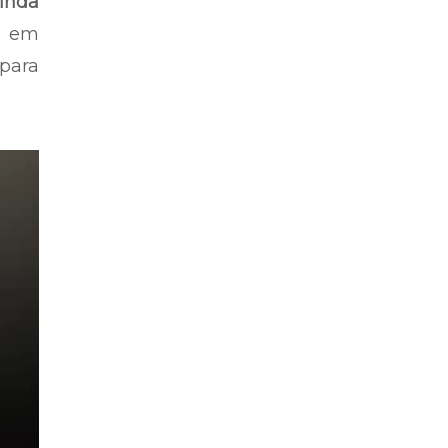
inda
s em
para