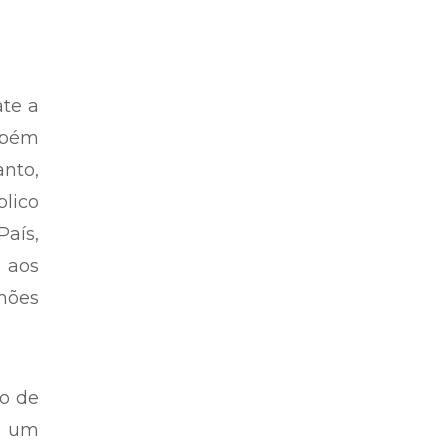
ate a
mbém
nto,
lico
aís,
 aos
lhões
ro de
e um