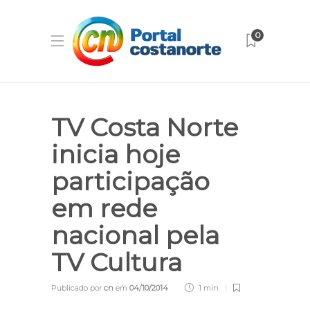
0
TV Costa Norte
inicia hoje
participação
em rede
nacional pela
TV Cultura
Publicado por
cn
em
04/10/2014
1 min