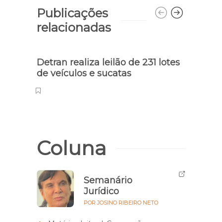
Publicações
relacionadas
Detran realiza leilão de 231 lotes
Dese
de veículos e sucatas
derr
tira
Coluna
Semanário
Jurídico
POR JOSINO RIBEIRO NETO