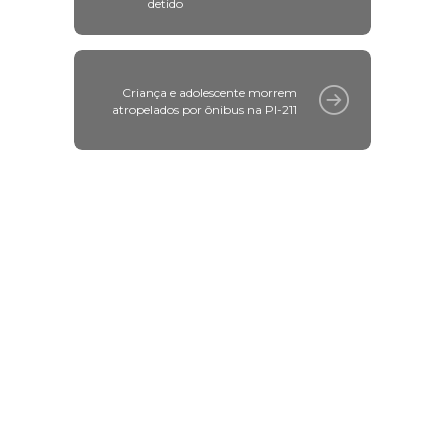
detido
Criança e adolescente morrem
atropelados por ônibus na PI-211