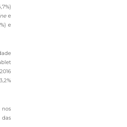
6,7%)
ine
e
9%) e
idade
ablet
 2016
3,2%
 nos
 das