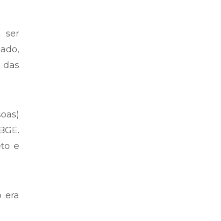
 ser
ado,
% das
oas)
IBGE.
to e
o era