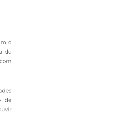
vam o
ca do
 com
dades
o de
ouvir