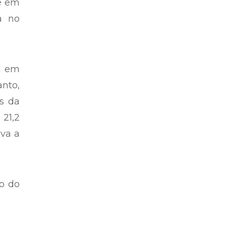
 e em
a no
t em
anto,
s da
 21,2
ava a
o do