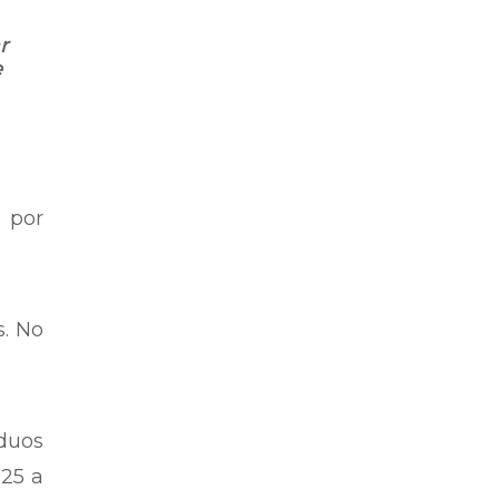
r
e
s por
s. No
íduos
 25 a