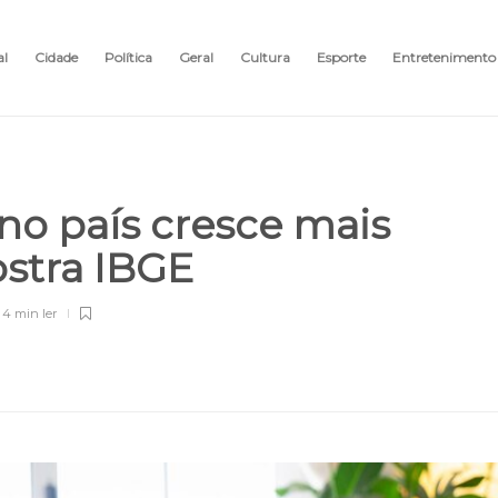
al
Cidade
Política
Geral
Cultura
Esporte
Entretenimento
no país cresce mais
ostra IBGE
4 min
ler