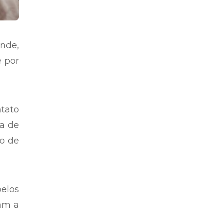
ande,
e por
tato
a de
ro de
elos
ram a