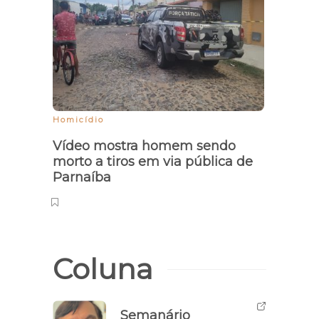
Homicídio
Dança
Vídeo mostra homem sendo
Parn
morto a tiros em via pública de
even
Parnaíba
Coluna
Semanário