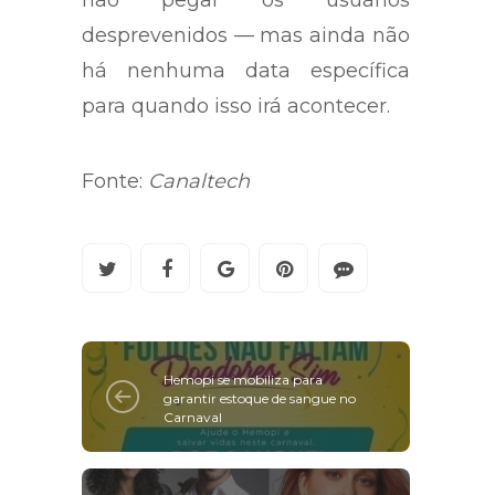
não pegar os usuários
desprevenidos — mas ainda não
há nenhuma data específica
para quando isso irá acontecer.
Fonte:
Canaltech
Hemopi se mobiliza para
garantir estoque de sangue no
Carnaval