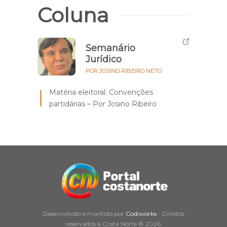
Coluna
Semanário
Jurídico
POR JOSINO RIBEIRO NETO
Matéria eleitoral. Convenções
partidárias – Por Josino Ribeiro
Desenvolvido e mantido por
Codiworks
- Direitos
reservados a Costa Norte © 2026.