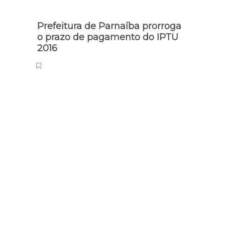
Prefeitura de Parnaíba prorroga
o prazo de pagamento do IPTU
2016
Repres
Ente
Flor
Naci