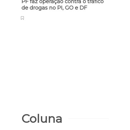
PF faz operação contra o tráfico
Bols
de drogas no PI, GO e DF
segu
Coluna