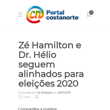
0
Zé Hamilton e
Dr. Hélio
seguem
alinhados para
eleições 2020
Publicado por
Da Redação
em
28/01/2019
1 min
Compartilhe a matéria: