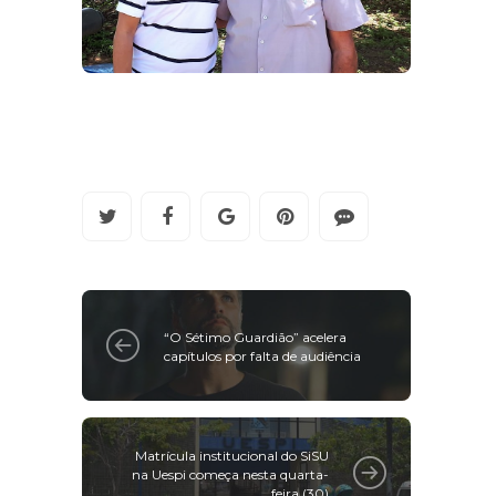
“O Sétimo Guardião” acelera
capítulos por falta de audiência
Matrícula institucional do SiSU
na Uespi começa nesta quarta-
feira (30)