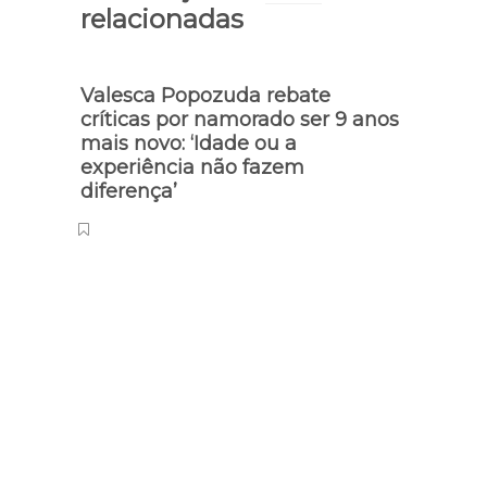
relacionadas
Valesca Popozuda rebate
críticas por namorado ser 9 anos
mais novo: ‘Idade ou a
experiência não fazem
diferença’
Jornal
César
com a
pequ