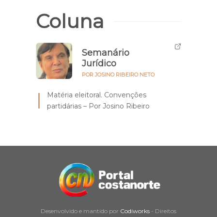
Coluna
Semanário
Jurídico
POR JOSINO RIBEIRO NETO
Matéria eleitoral. Convenções
partidárias – Por Josino Ribeiro
Desenvolvido e mantido por
Codiworks
- Direitos