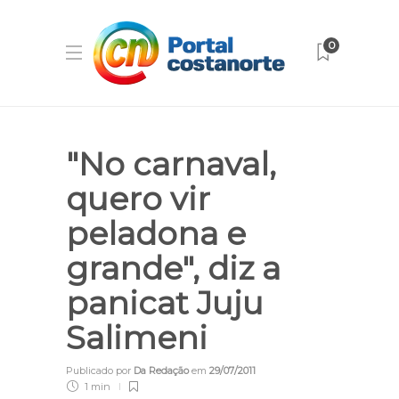
0
"No carnaval,
quero vir
peladona e
grande", diz a
panicat Juju
Salimeni
Publicado por
Da Redação
em
29/07/2011
1 min