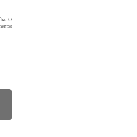
íba. O
mentos