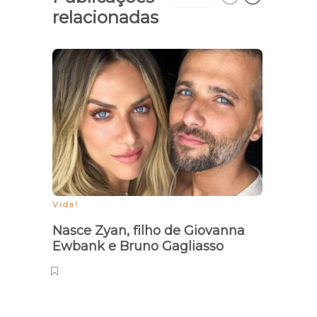
relacionadas
Will
a fi
Vida!
Nasce Zyan, filho de Giovanna
Ewbank e Bruno Gagliasso