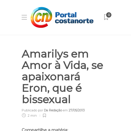
0
Amarilys em
Amor à Vida, se
apaixonará
Eron, que é
bissexual
Publicado por
Da Redação
em
27/05/2013
2 min
Compartilhe a matéria: