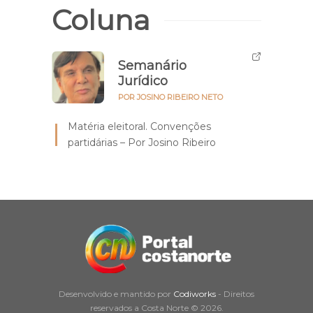
Coluna
Semanário
Jurídico
POR JOSINO RIBEIRO NETO
Matéria eleitoral. Convenções
partidárias – Por Josino Ribeiro
Desenvolvido e mantido por
Codiworks
- Direitos
reservados a Costa Norte © 2026.