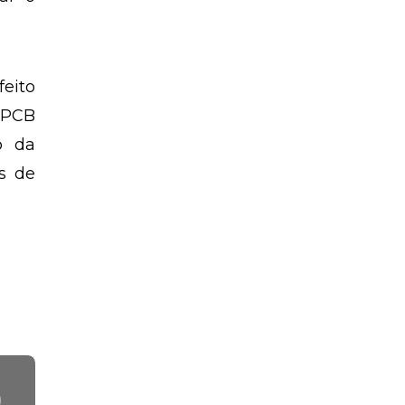
feito
 CPCB
o da
es de