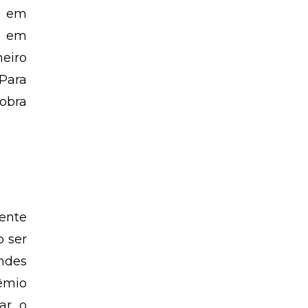
a em
s em
meiro
Para
obra
ente
o ser
ndes
êmio
var o