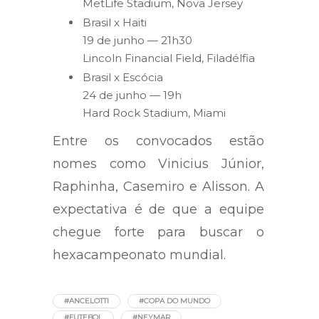
MetLife Stadium, Nova Jersey
Brasil x Haiti
19 de junho — 21h30
Lincoln Financial Field, Filadélfia
Brasil x Escócia
24 de junho — 19h
Hard Rock Stadium, Miami
Entre os convocados estão
nomes como
Vinicius Júnior
,
Raphinha
,
Casemiro
e
Alisson
. A
expectativa é de que a equipe
chegue forte para buscar o
hexacampeonato mundial.
#ANCELOTTI
#COPA DO MUNDO
#FUTEBOL
#NEYMAR