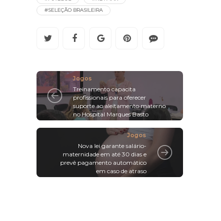
#SELEÇÃO BRASILEIRA
Jogos
Treinamento capacita
profissionais para oferecer
suporte ao aleitamento materno
no Hospital Marques Basto
Jogos
Nova lei garante salário-
maternidade em até 30 dias e
prevê pagamento automático
em caso de atraso