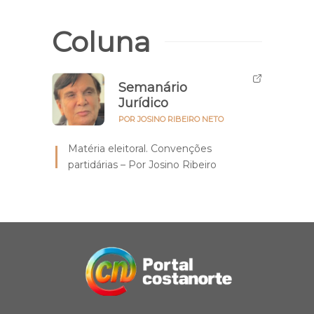
Coluna
Semanário
Jurídico
POR JOSINO RIBEIRO NETO
Matéria eleitoral. Convenções
partidárias – Por Josino Ribeiro