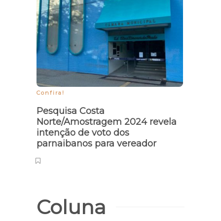
Confira!
Educa
Pesquisa Costa
Resul
Norte/Amostragem 2024 revela
para 
intenção de voto dos
terça
parnaibanos para vereador
Coluna