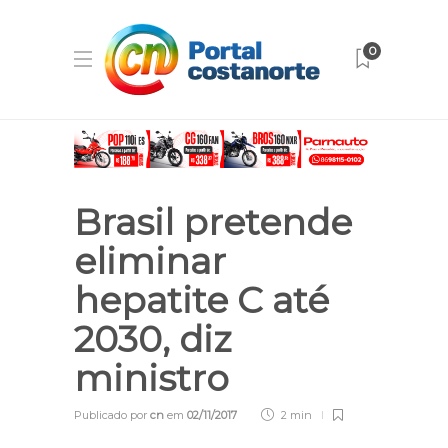
0
Brasil pretende
eliminar
hepatite C até
2030, diz
ministro
Publicado por
cn
em
02/11/2017
2 min