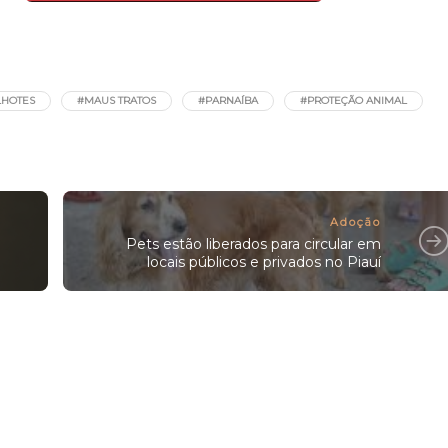
LHOTES
#MAUS TRATOS
#PARNAÍBA
#PROTEÇÃO ANIMAL
Adoção
e
Pets estão liberados para circular em
locais públicos e privados no Piauí