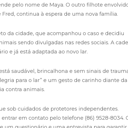
ende pelo nome de Maya. O outro filhote envolvid
 Fred, continua à espera de uma nova família.
eto da cidade, que acompanhou o caso e decidiu
nimais sendo divulgadas nas redes sociais. A cade
io e já está adaptada ao novo lar.
está saudável, brincalhona e sem sinais de trauma
egria para o lar” e um gesto de carinho diante da
a contra animais.
gue sob cuidados de protetores independentes.
entrar em contato pelo telefone (86) 9528-8034. 
e um questionário e uma entrevista para garantir