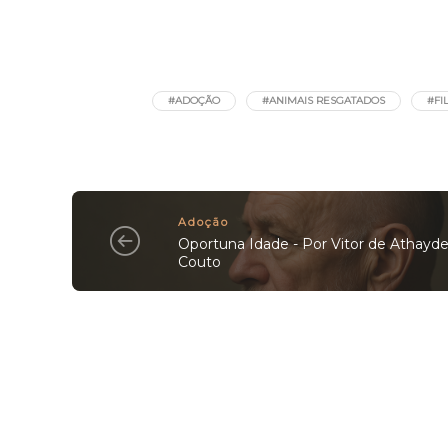
#ADOÇÃO
#ANIMAIS RESGATADOS
#FI
Adoção
Oportuna Idade - Por Vitor de Athayd
Couto