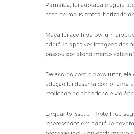
Parnaíba, foi adotada e agora at
caso de maus-tratos, batizado de
Maya foi acolhida por um arquit
adotá-la após ver imagens dos a
passou por atendimento veterinár
De acordo com o novo tutor, ela 
adoção foi descrita como “uma al
realidade de abandono e violênci
Enquanto isso, o filhote Fred se
Interessados em adotá-lo devem 
processo inclui preenchimento d