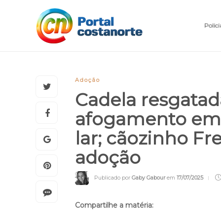
Polici
Adoção
Cadela resgatad
afogamento em 
lar; cãozinho Fr
adoção
Publicado por
Gaby Gabour
em
17/07/2025
Compartilhe a matéria: