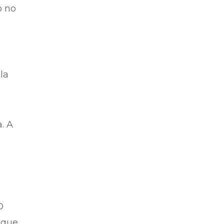
o no
la
. A
O
 que